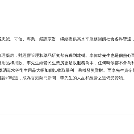
貫忠誠、可信、專業、嚴謹宗旨，繼續提供高水平服務回饋社會各界賢達
打理藥房，對經營管理和藥品研究都有獨到建樹。李偉雄先生也是個熱心
日用品和捐款。李先生經營民生藥房更是以服務為本，任何時候都不會為
口罩消毒水等衛生用品大幅加價以收取暴利，乘機發災難財。而李先生責令
討論和報道，成為香港熱門新聞，李先生的人品和經營之道備受贊頌。