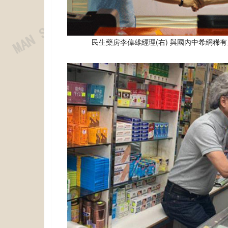
民生藥房李偉雄經理(右) 與國內中希網稀有