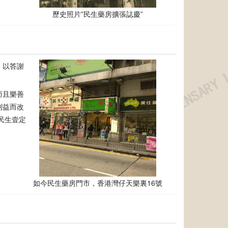
歷史照片”民生藥房擴張誌慶”
，以答謝
而且樂善
利益而改
民生壹定
如今民生藥房門市，香港灣仔天樂裏16號