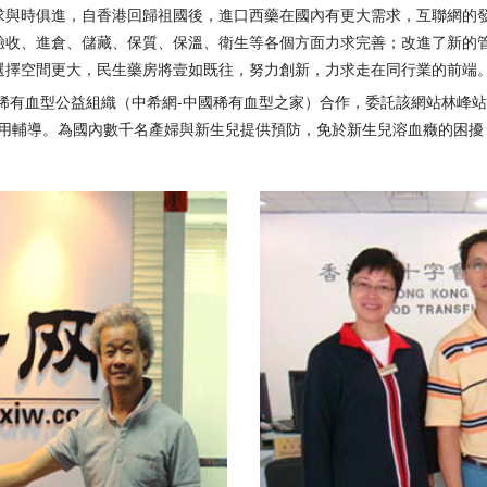
求與時俱進，自香港回歸祖國後，進口西藥在國內有更大需求，互聯網的
驗收、進倉、儲藏、保質、保溫、衛生等各個方面力求完善；改進了新的
選擇空間更大，民生藥房將壹如既往，努力創新，力求走在同行業的前端
內稀有血型公益組織（中希網-中國稀有血型之家）合作，委託該網站林峰
使用輔導。為國內數千名產婦與新生兒提供預防，免於新生兒溶血癥的困擾