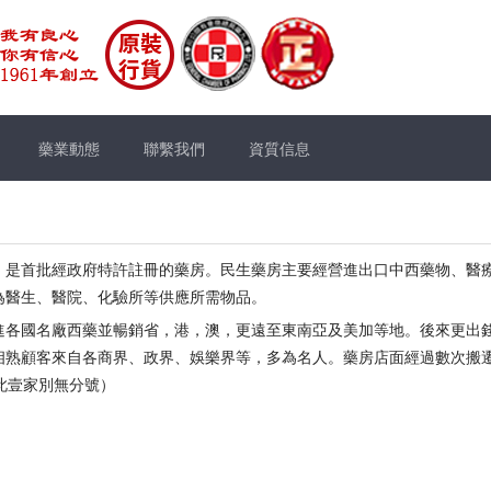
藥業動態
聯繫我們
資質信息
，是首批經政府特許註冊的藥房。民生藥房主要經營進出口中西藥物、醫
為醫生、醫院、化驗所等供應所需物品。
進各國名廠西藥並暢銷省，港，澳，更遠至東南亞及美加等地。後來更出
相熟顧客來自各商界、政界、娛樂界等，多為名人。藥房店面經過數次搬
此壹家別無分號）