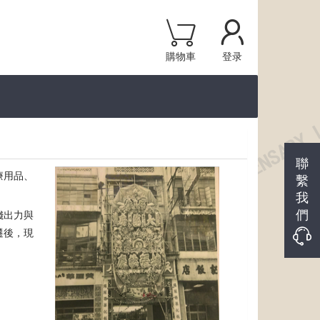
購物車
登录
聯
療用品、
繫
我
們
錢出力與
遷後，現