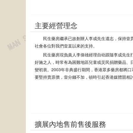
主要經營理念
民生藥房繼承已故創辦人李成先生遺志，保持壹
社會各位對我們壹直以來的支持。
民生藥房現負責人李偉雄經理自幼跟隨李成先生
好施之人，時常有為困難地區兒童或災民捐贈藥品、
變初衷。2003年非典盛行期間，香港眾多藥房都將
要堅持賣原價，壹分錢不加，頓時引起香港媒體競相
擴展內地售前售後服務